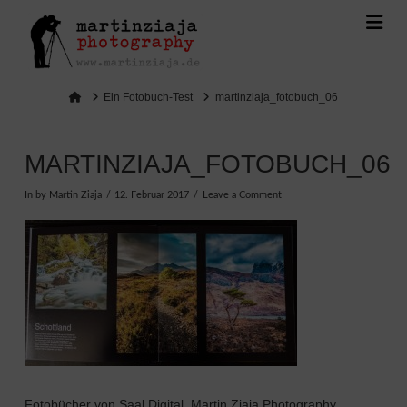
Na
Home
Ein Fotobuch-Test
martinziaja_fotobuch_06
MARTINZIAJA_FOTOBUCH_06
In by Martin Ziaja
12. Februar 2017
Leave a Comment
Fotobücher von Saal Digital, Martin Ziaja Photography