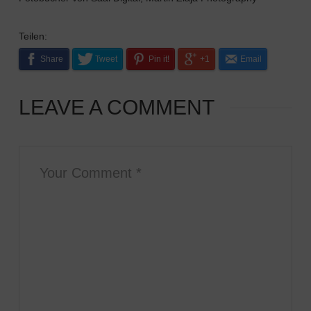
Teilen:
Share
Tweet
Pin it!
+1
Email
LEAVE A COMMENT