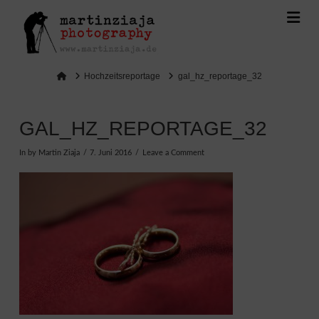
Na
Home
Hochzeitsreportage
gal_hz_reportage_32
GAL_HZ_REPORTAGE_32
In by Martin Ziaja
7. Juni 2016
Leave a Comment