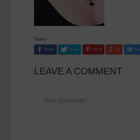
Teilen:
Share
Tweet
Pin it!
+1
Ema
LEAVE A COMMENT