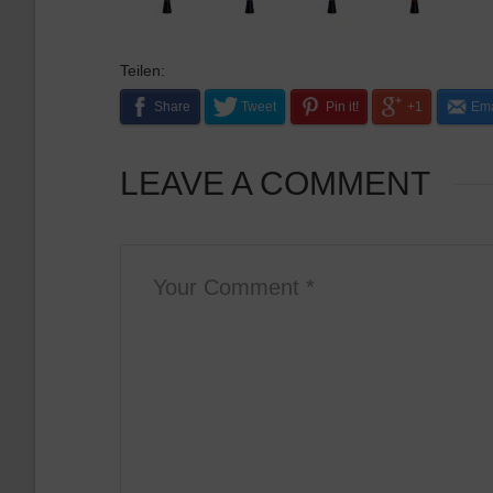
Teilen:
Share
Tweet
Pin it!
+1
Ema
LEAVE A COMMENT