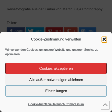
Reisefotografie aus der Türkei von Martin Ziaja Photography
Teilen:
Share
Tweet
Pin it!
+1
Email
Cookie-Zustimmung verwalten
Wir verwenden Cookies, um unsere Website und unseren Service zu
optimieren.
COPYRIGHTED BY MARTIN ZIAJA PHOTOGRAPHY 2024
IMPRESSUM
AGB
DATENSCHUTZ
Cookies akzeptieren
FACEBOOK
X
INSTAGRAM
PINTEREST
TUMBLR
Alle außer notwendigen ablehnen
Einstellungen
Cookie-Richtlinie
Datenschutz
Impressum